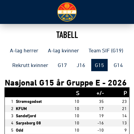
TABELL
A-lag herrer
A-lag kvinner
Team SIF (G19)
Rekrutt kvinner
G17
J16
G15
G14
Nasjonal G15 år Gruppe E - 2026
S
+/-
P
1
Strømsgodset
10
35
23
2
KFUM
10
17
21
3
Sandefjord
10
19
14
4
Sarpsborg 08
10
-16
13
5
Odd
10
-10
9