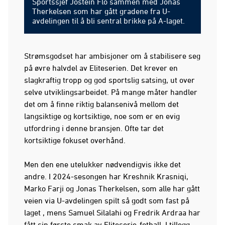
Sportssjef Jostein Flo sammen med Jonas
Therkelsen som har gått gradene fra U-
avdelingen til å bli sentral brikke på A-laget.
Strømsgodset har ambisjoner om å stabilisere seg
på øvre halvdel av Eliteserien. Det krever en
slagkraftig tropp og god sportslig satsing, ut over
selve utviklingsarbeidet. På mange måter handler
det om å finne riktig balansenivå mellom det
langsiktige og kortsiktige, noe som er en evig
utfordring i denne bransjen. Ofte tar det
kortsiktige fokuset overhånd.
Men den ene utelukker nødvendigvis ikke det
andre. I 2024-sesongen har Kreshnik Krasniqi,
Marko Farji og Jonas Therkelsen, som alle har gått
veien via U-avdelingen spilt så godt som fast på
laget , mens Samuel Silalahi og Fredrik Ardraa har
fått sin første smak av Eliteserie-fotball. I tillegg