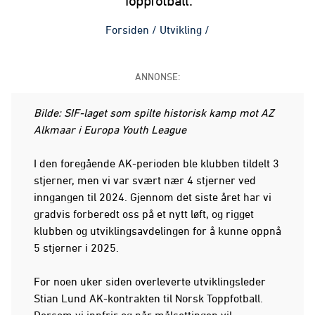
Toppfotball.
Forsiden
/
Utvikling
/
ANNONSE:
Bilde: SIF-laget som spilte historisk kamp mot AZ
Alkmaar i Europa Youth League
I den foregående AK-perioden ble klubben tildelt 3
stjerner, men vi var svært nær 4 stjerner ved
inngangen til 2024. Gjennom det siste året har vi
gradvis forberedt oss på et nytt løft, og rigget
klubben og utviklingsavdelingen for å kunne oppnå
5 stjerner i 2025.
For noen uker siden overleverte utviklingsleder
Stian Lund AK-kontrakten til Norsk Toppfotball.
Dersom vi innfrir og når målsettingen vil