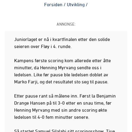
Forsiden
/
Utvikling
/
ANNONSE:
Juniorlaget er nå i kvartfinalen etter den solide
seieren over Fløy i 4. runde.
Kampens første scoring kom allerede etter åtte
minutter, da Henning Myrvang sendte oss i
ledelsen. Like før pause ble ledelsen doblet av
Marko Farji, og det resultatet sto seg til pause.
Etter pause rant så målene inn. Først la Benjamin
Drange Hansen på til 3-0 etter en snau time, før
Henning Myrvang med sin andre scoring økte
ledelsen til 4-0 fem minutter senere.
Så startet Samuel Silalahi sitt scoringsshow. Tjue