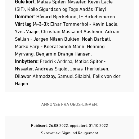
Gule kort:
Matias Spiten-Nysæter, Kevin Lacle
(SIF), Kalle Sigurdsen og Tage Andås (Fløy)
Dommer:
Håvard Bjerkelund, IF Birkebeineren
Vårt lag (4-3-3):
Einar Tømmerhol - Kevin Lacle,
Yves Vaage, Christian Massanet Aasheim, Adrian
Selliah - Jørgen Nilsen Bukten, Noah Barbati,
Marko Farji - Keerat Singh Mann, Henning
Myrvang, Benjamin Drange Hansen.
Innbyttere:
Fredrik Ardraa, Matias Spiten-
Nysæter, Andreas Skjold, Jonas Therkelsen,
Dilawar Ahmadzay, Samuel Silalahi, Felix van der
Hagen.
ANNONSE FRA OBOS-LIGAEN:
Publisert: 26.08.2022
, oppdatert: 01.10.2022
Skrevet av: Sigmund Rougemont