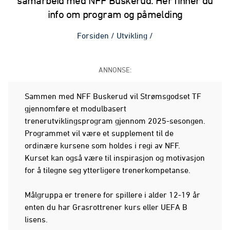
samarbeid med NFF Buskerud. Her finner du
info om program og påmelding
Forsiden
/
Utvikling
/
ANNONSE:
Sammen med NFF Buskerud vil Strømsgodset TF
gjennomføre et modulbasert
trenerutviklingsprogram gjennom 2025-sesongen.
Programmet vil være et supplement til de
ordinære kursene som holdes i regi av NFF.
Kurset kan også være til inspirasjon og motivasjon
for å tilegne seg ytterligere trenerkompetanse.​
Målgruppa er trenere for spillere i alder 12-19 år
enten du har Grasrottrener kurs eller UEFA B
lisens.​