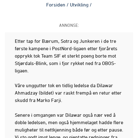
Forsiden
/
Utvikling
/
ANNONSE:
Etter tap for Bærum, Sotra og Junkeren i de tre
første kampene i PostNord-ligaen etter fjorårets
opprykk tok Team SIF et sterkt poeng borte mot
Stjørdals-Blink, som i fjor rykket ned fra OBOS-
ligaen.
Våre unggutter tok en tidlig ledelse da Dilawar
Ahmadzay (bildet) var raskt frempå en retur etter
skudd fra Marko Farji.
Senere i omgangen var Dilawar også nær ved å
doble ledelsen, men også hjemmelaget hadde flere
muligheter til nettkjenning både før og etter pause.
Vi sto godt imot lenge, og gjentatte redninger fra