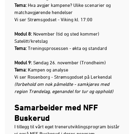
Tema:
Hva avgjør kampene? Ulike scenarier og
matchavgjørende hendelser
Vi ser Strømsgodset - Viking kl. 17:00
Modul 8:
November (tid og sted kommer)
Satelitt/kretslag
Tema:
Treningsprosessen - økta og standard
Modul 9:
Søndag 26. november (Trondheim)
Tema:
Kampen og analyse
Vi ser Rosenborg - Strømsgodset på Lerkendal
(forbehold om nok påmeldte - samkjøres med
region Trøndelag, egenandel for tur og opphold)
Samarbeider med NFF
Buskerud
I tillegg til vårt eget trenerutviklingsprogram bistår
vi også NFF Buskerud i deres program