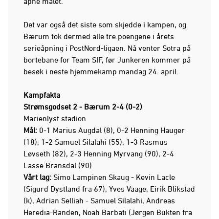
åpne målet.
Det var også det siste som skjedde i kampen, og
Bærum tok dermed alle tre poengene i årets
serieåpning i PostNord-ligaen. Nå venter Sotra på
bortebane for Team SIF, før Junkeren kommer på
besøk i neste hjemmekamp mandag 24. april.
Kampfakta
Strømsgodset 2 - Bærum 2-4 (0-2)
Marienlyst stadion
Mål:
0-1 Marius Augdal (8), 0-2 Henning Hauger
(18), 1-2 Samuel Silalahi (55), 1-3 Rasmus
Løvseth (82), 2-3 Henning Myrvang (90), 2-4
Lasse Bransdal (90)
Vårt lag:
Simo Lampinen Skaug - Kevin Lacle
(Sigurd Dystland fra 67), Yves Vaage, Eirik Blikstad
(k), Adrian Selliah - Samuel Silalahi, Andreas
Heredia-Randen, Noah Barbati (Jørgen Bukten fra