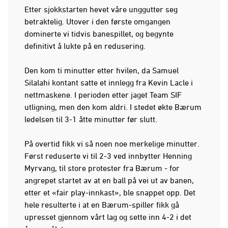
Etter sjokkstarten hevet våre unggutter seg
betraktelig. Utover i den første omgangen
dominerte vi tidvis banespillet, og begynte
definitivt å lukte på en redusering.
Den kom ti minutter etter hvilen, da Samuel
Silalahi kontant satte et innlegg fra Kevin Lacle i
nettmaskene. I perioden etter jaget Team SIF
utligning, men den kom aldri. I stedet økte Bærum
ledelsen til 3-1 åtte minutter før slutt.
På overtid fikk vi så noen noe merkelige minutter.
Først reduserte vi til 2-3 ved innbytter Henning
Myrvang, til store protester fra Bærum - for
angrepet startet av at en ball på vei ut av banen,
etter et «fair play-innkast», ble snappet opp. Det
hele resulterte i at en Bærum-spiller fikk gå
upresset gjennom vårt lag og sette inn 4-2 i det