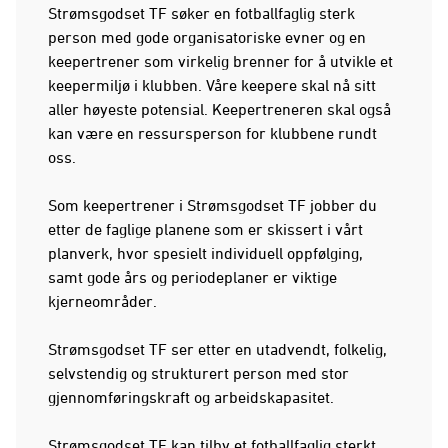
Strømsgodset TF søker en fotballfaglig sterk
person med gode organisatoriske evner og en
keepertrener som virkelig brenner for å utvikle et
keepermiljø i klubben. Våre keepere skal nå sitt
aller høyeste potensial. Keepertreneren skal også
kan være en ressursperson for klubbene rundt
oss.
Som keepertrener i Strømsgodset TF jobber du
etter de faglige planene som er skissert i vårt
planverk, hvor spesielt individuell oppfølging,
samt gode års og periodeplaner er viktige
kjerneområder.
Strømsgodset TF ser etter en utadvendt, folkelig,
selvstendig og strukturert person med stor
gjennomføringskraft og arbeidskapasitet.
Strømsgodset TF kan tilby et fotballfaglig sterkt,