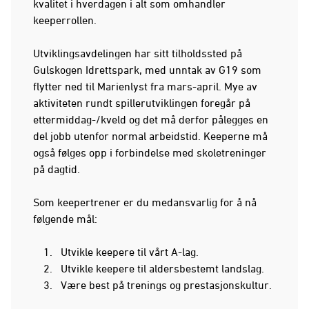
kvalitet i hverdagen i alt som omhandler
keeperrollen.
Utviklingsavdelingen har sitt tilholdssted på
Gulskogen Idrettspark, med unntak av G19 som
flytter ned til Marienlyst fra mars-april. Mye av
aktiviteten rundt spillerutviklingen foregår på
ettermiddag-/kveld og det må derfor pålegges en
del jobb utenfor normal arbeidstid. Keeperne må
også følges opp i forbindelse med skoletreninger
på dagtid.
Som keepertrener er du medansvarlig for å nå
følgende mål:
Utvikle keepere til vårt A-lag.
Utvikle keepere til aldersbestemt landslag.
Være best på trenings og prestasjonskultur.