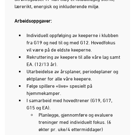
lærerikt, energisk og inkluderende miljø.
Arbeidsoppgaver:
Individuell oppfølging av keeperne i klubben
fra G19 og ned til og med G12. Hovedfokus
vil være på de eldste keeperne.
Rekruttering av keepere til alle våre lag samt
EA. (12/13 år).
Utarbeidelse av årsplaner, periodeplaner og
øktplaner for alle våre keepere.
Følge spillere «live» spesielt på
hjemmekamper.
I samarbeid med hovedtrener (G19, G17,
G15 og EA).
Planlegge, gjennomføre og evaluere
treninger med individuelt fokus. (6
økter pr. uke/4 ettermiddager)