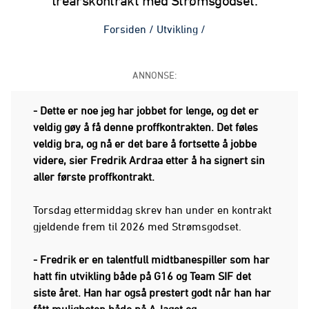
treårskontrakt med Strømsgodset.
Forsiden
/
Utvikling
/
ANNONSE:
- Dette er noe jeg har jobbet for lenge, og det er
veldig gøy å få denne proffkontrakten. Det føles
veldig bra, og nå er det bare å fortsette å jobbe
videre, sier Fredrik Ardraa etter å ha signert sin
aller første proffkontrakt.
Torsdag ettermiddag skrev han under en kontrakt
gjeldende frem til 2026 med Strømsgodset.
- Fredrik er en talentfull midtbanespiller som har
hatt fin utvikling både på G16 og Team SIF det
siste året. Han har også prestert godt når han har
fått muligheten både på A-laget og