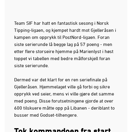
Team SIF har hatt en fantastisk sesong i Norsk
Tipping-ligaen, og kjempet hardt mot Gjelleråsen i
kampen om opprykk til PostNord-ligaen. Foran
siste serierunde lå begge lag på 57 poeng - men
etter flere storseire hjemme på Marienlyst i høst
toppet vi tabellen med bedre målforskjell foran
siste serierunde.
Dermed var det klart for en ren seriefinale på
Gjelleråsen. Hjemmelaget ville gå forbi og sikre
opprykk ved seier, mens vi ville gjøre det samme
med poeng. Disse forutsetningene gjorde at over
600 tilskuere måtte opp på Libanen - deriblant to
busser med Godset-tilhengere.
Tok kommandoen fra start