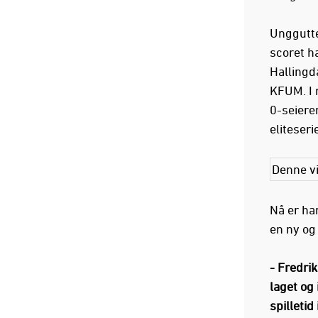
Unggutte
scoret h
Hallingd
KFUM. I 
0-seieren
eliteser
Denne vi
Nå er ha
en ny og
- Fredri
laget og
spilletid