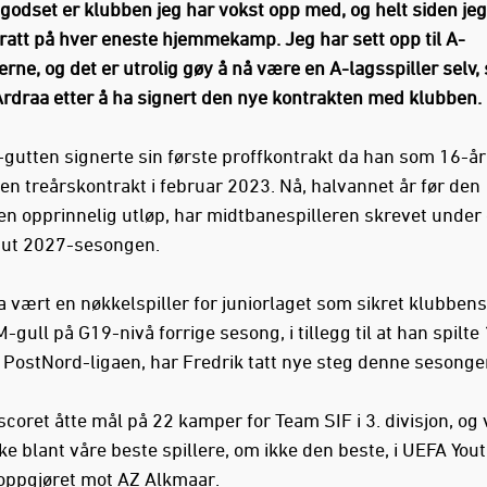
godset er klubben jeg har vokst opp med, og helt siden jeg 
dratt på hver eneste hjemmekamp. Jeg har sett opp til A-
erne, og det er utrolig gøy å nå være en A-lagsspiller selv, 
Ardraa etter å ha signert den nye kontrakten med klubben.
gutten signerte sin første proffkontrakt da han som 16-år
 en treårskontrakt i februar 2023. Nå, halvannet år før den
en opprinnelig utløp, har midtbanespilleren skrevet under
 ut 2027-sesongen.
a vært en nøkkelspiller for juniorlaget som sikret klubbens
-gull på G19-nivå forrige sesong, i tillegg til at han spilte
 PostNord-ligaen, har Fredrik tatt nye steg denne sesonge
coret åtte mål på 22 kamper for Team SIF i 3. divisjon, og v
ke blant våre beste spillere, om ikke den beste, i UEFA You
ppgjøret mot AZ Alkmaar.