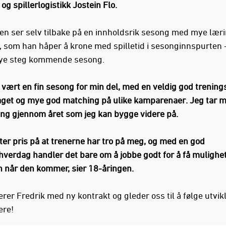
 og spillerlogistikk Jostein Flo.
en ser selv tilbake på en innholdsrik sesong med mye lær
g, som han håper å krone med spilletid i sesonginnspurten -
nye steg kommende sesong.
r vært en fin sesong for min del, med en veldig god trenin
get og mye god matching på ulike kamparenaer. Jeg tar 
ng gjennom året som jeg kan bygge videre på.
tter pris på at trenerne har tro på meg, og med en god
hverdag handler det bare om å jobbe godt for å få mulighe
n når den kommer, sier 18-åringen.
erer Fredrik med ny kontrakt og gleder oss til å følge utvik
ere!