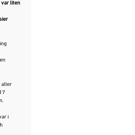
var liten
sier
ing
 en
 aller
 17
n.
ar i
th