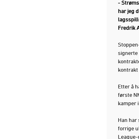
- Strøms
har jeg 
lagsspill
Fredrik 
Stoppen-
signerte
kontrakt
kontrakt
Etter å h
første NM
kamper i
Han har s
forrige u
League-o