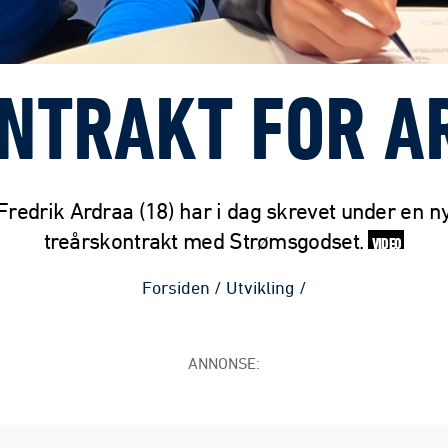
ONTRAKT FOR A
Fredrik Ardraa (18) har i dag skrevet under en n
treårskontrakt med Strømsgodset.
VIDEO
Forsiden
/
Utvikling
/
ANNONSE: