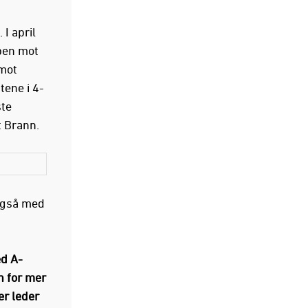
I april
pen mot
 mot
tene i 4-
ste
t Brann.
 også med
ed A-
n for mer
ier leder