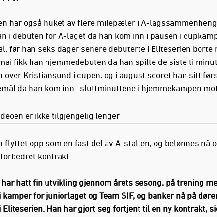
n har også huket av flere milepæler i A-lagssammenheng. 
an i debuten for A-laget da han kom inn i pausen i cupkam
al, før han seks dager senere debuterte i Eliteserien borte
mai fikk han hjemmedebuten da han spilte de siste ti minut
 over Kristiansund i cupen, og i august scoret han sitt før
iemål da han kom inn i sluttminuttene i hjemmekampen mo
deoen er ikke tilgjengelig lenger
n flyttet opp som en fast del av A-stallen, og belønnes nå
 forbedret kontrakt.
k har hatt fin utvikling gjennom årets sesong, på trening m
 i kamper for juniorlaget og Team SIF, og banker nå på døre
 i Eliteserien. Han har gjort seg fortjent til en ny kontrakt, s