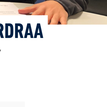
RDRAA
y