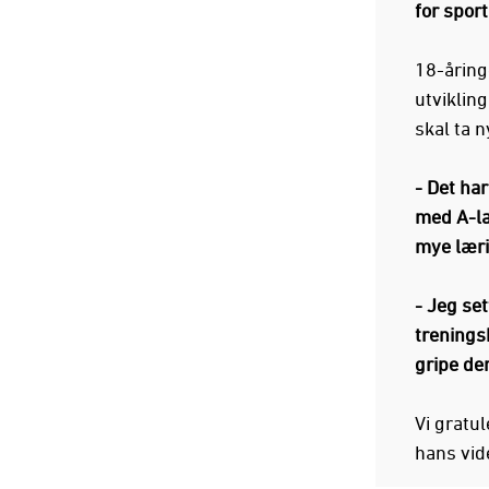
for sport
18-åring
utviklin
skal ta 
- Det ha
med A-la
mye læri
- Jeg se
trenings
gripe de
Vi gratul
hans vid