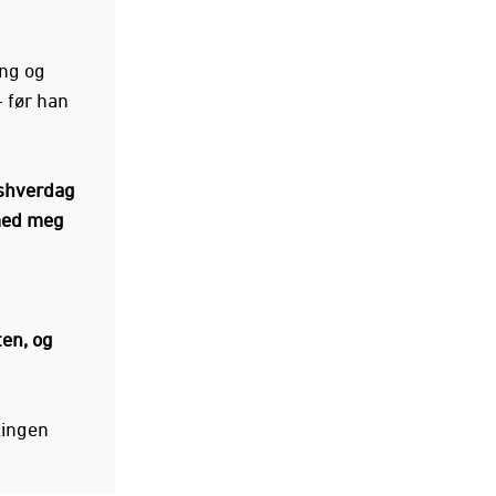
ing og
 før han
gshverdag
med meg
ten, og
lingen