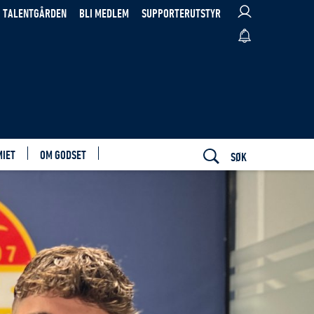
TALENTGÅRDEN
BLI MEDLEM
SUPPORTERUTSTYR
MIET
OM GODSET
SØK