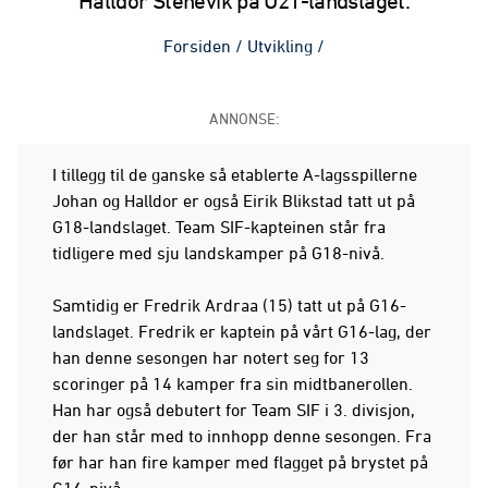
Halldor Stenevik på U21-landslaget.
Forsiden
/
Utvikling
/
ANNONSE:
I tillegg til de ganske så etablerte A-lagsspillerne
Johan og Halldor er også Eirik Blikstad tatt ut på
G18-landslaget. Team SIF-kapteinen står fra
tidligere med sju landskamper på G18-nivå.
Samtidig er Fredrik Ardraa (15) tatt ut på G16-
landslaget. Fredrik er kaptein på vårt G16-lag, der
han denne sesongen har notert seg for 13
scoringer på 14 kamper fra sin midtbanerollen.
Han har også debutert for Team SIF i 3. divisjon,
der han står med to innhopp denne sesongen. Fra
før har han fire kamper med flagget på brystet på
G16-nivå.