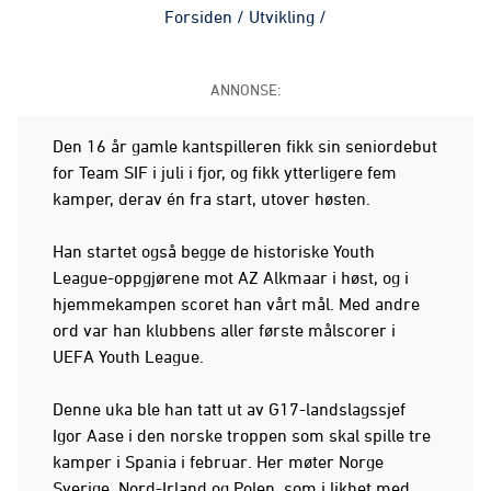
Forsiden
/
Utvikling
/
ANNONSE:
Den 16 år gamle kantspilleren fikk sin seniordebut
for Team SIF i juli i fjor, og fikk ytterligere fem
kamper, derav én fra start, utover høsten.
Han startet også begge de historiske Youth
League-oppgjørene mot AZ Alkmaar i høst, og i
hjemmekampen scoret han vårt mål. Med andre
ord var han klubbens aller første målscorer i
UEFA Youth League.
Denne uka ble han tatt ut av G17-landslagssjef
Igor Aase i den norske troppen som skal spille tre
kamper i Spania i februar. Her møter Norge
Sverige, Nord-Irland og Polen, som i likhet med