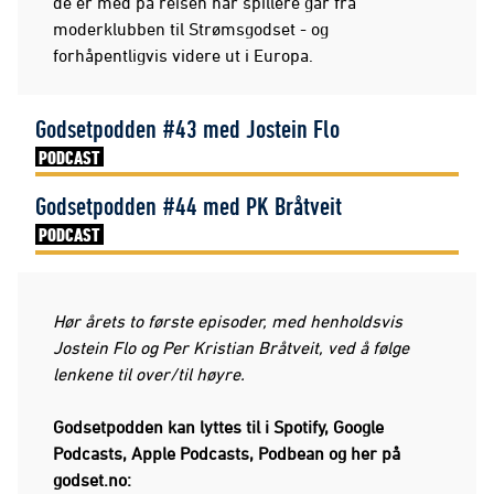
de er med på reisen når spillere går fra
moderklubben til Strømsgodset - og
forhåpentligvis videre ut i Europa.
Godsetpodden #43 med Jostein Flo
PODCAST
Godsetpodden #44 med PK Bråtveit
PODCAST
Hør årets to første episoder, med henholdsvis
Jostein Flo og Per Kristian Bråtveit, ved å følge
lenkene til over/til høyre.
Godsetpodden kan lyttes til i Spotify, Google
Podcasts, Apple Podcasts, Podbean og her på
godset.no: