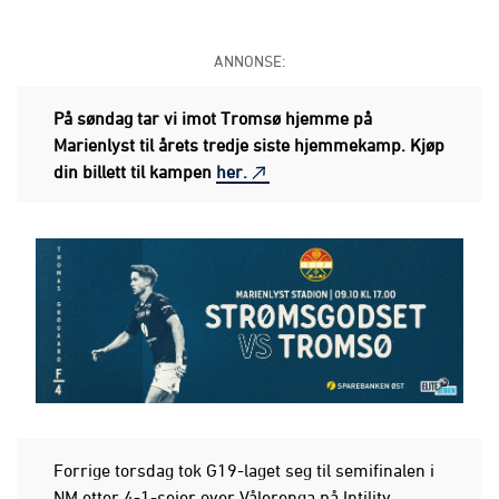
ANNONSE:
På søndag tar vi imot Tromsø hjemme på
Marienlyst til årets tredje siste hjemmekamp. Kjøp
din billett til kampen
her.
Forrige torsdag tok G19-laget seg til semifinalen i
NM etter 4-1-seier over Vålerenga på Intility