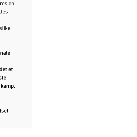
res en
lles
slike
onale
det et
ste
l kamp,
dset