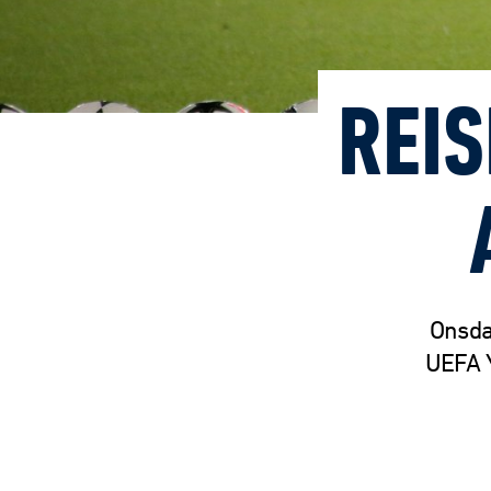
REIS
Onsda
UEFA Y