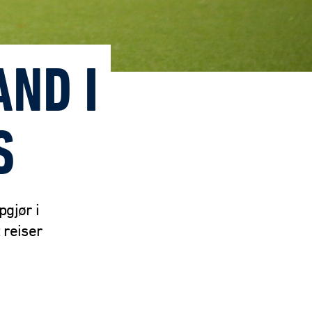
AND I
S
gjør i
 reiser