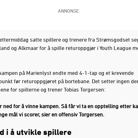
ANNONSE:
ttermiddag satte spillere og trenere fra Strømsgodset seg
rland og Alkmaar for å spille returoppgjør i Youth League m
.
mpen på Marienlyst endte med 4-1-tap og et krevende
unkt før returoppgjøret på bortebane. Det setter ingen d
ene for spillerne og trener Tobias Torgersen:
er ned for å vinne kampen. Så får vi ta en opptelling etter 
ge mål vi scorer, sier en offensiv Torgersen.
d i å utvikle spillere