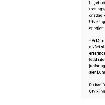
Laget re
trenings
onsdag k
Utviklin
oppgjør:
- Vi får 
nivået vi
erfaringe
ledd i de
juniorlag
sier Lun
Du kan f
Utviklin