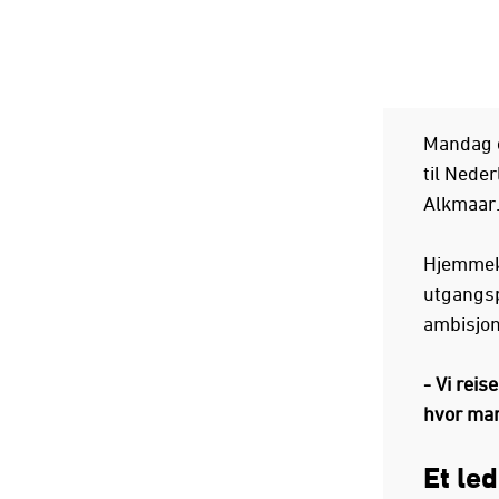
Mandag e
til Nede
Alkmaar
Hjemmeka
utgangsp
ambisjon
- Vi reis
hvor man
Et led