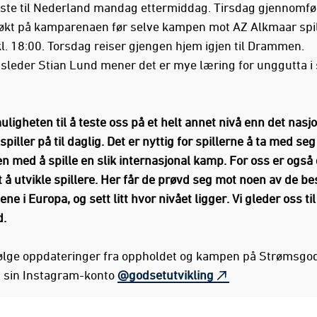
iste til Nederland mandag ettermiddag. Tirsdag gjennomfø
økt på kamparenaen før selve kampen mot AZ Alkmaar spi
l. 18:00. Torsdag reiser gjengen hjem igjen til Drammen.
gsleder Stian Lund mener det er mye læring for unggutta i 
muligheten til å teste oss på et helt annet nivå enn det nasj
 spiller på til daglig. Det er nyttig for spillerne å ta med seg
n med å spille en slik internasjonal kamp. For oss er også 
t å utvikle spillere. Her får de prøvd seg mot noen av de be
ene i Europa, og sett litt hvor nivået ligger. Vi gleder oss ti
d.
ølge oppdateringer fra oppholdet og kampen på Strømsgo
g sin Instagram-konto
@godsetutvikling