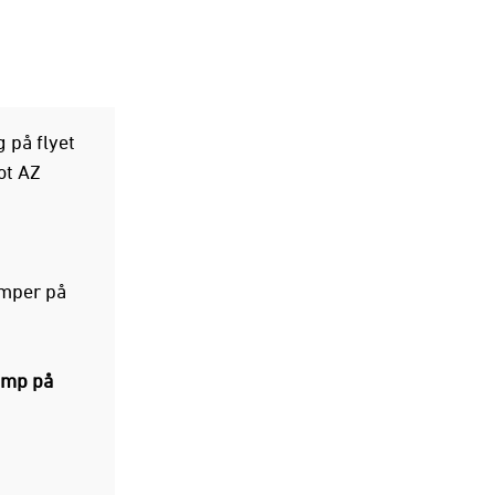
 på flyet
ot AZ
emper på
kamp på