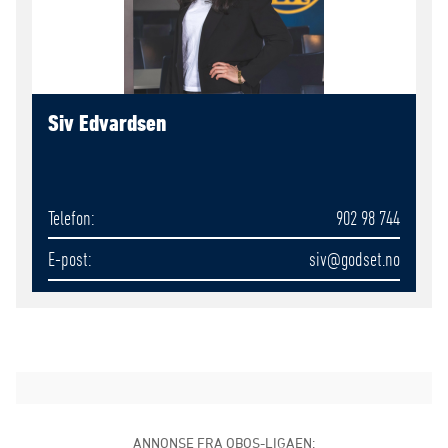
Siv Edvardsen
Telefon
902 98 744
E-post
siv
@godset.no
ANNONSE FRA OBOS-LIGAEN: