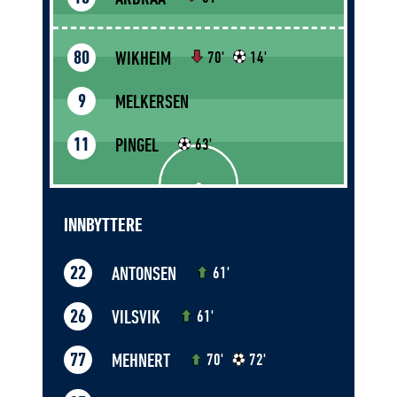
WIKHEIM
80
70'
14'
MELKERSEN
9
PINGEL
11
63'
INNBYTTERE
ANTONSEN
22
61'
VILSVIK
26
61'
MEHNERT
77
70'
72'