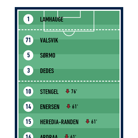
LAMHAUGE
1
VALSVIK
71
SØRMO
5
DEDES
3
STENGEL
10
76'
ENERSEN
14
61'
HEREDIA-RANDEN
15
61'
ARDRAA
16
61'