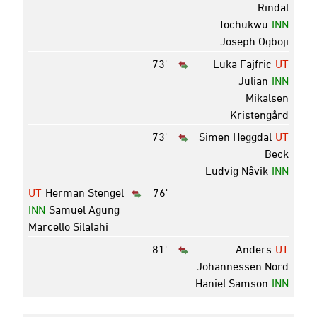
Rindal
Tochukwu
INN
Joseph Ogboji
73'
Luka Fajfric
UT
Julian
INN
Mikalsen
Kristengård
73'
Simen Heggdal
UT
Beck
Ludvig Nåvik
INN
UT
Herman Stengel
76'
INN
Samuel Agung
Marcello Silalahi
81'
Anders
UT
Johannessen Nord
Haniel Samson
INN