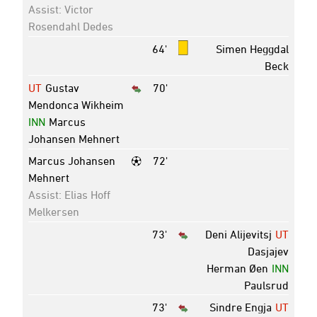
Assist: Victor
Rosendahl Dedes
64'
Simen Heggdal
Beck
UT
Gustav
70'
Mendonca Wikheim
INN
Marcus
Johansen Mehnert
Marcus Johansen
72'
Mehnert
Assist: Elias Hoff
Melkersen
73'
Deni Alijevitsj
UT
Dasjajev
Herman Øen
INN
Paulsrud
73'
Sindre Engja
UT