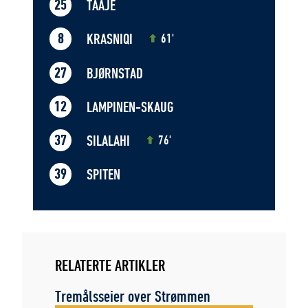
TAAJE
25
KRASNIQI
8
61'
BJØRNSTAD
27
LAMPINEN-SKAUG
12
SILALAHI
37
76'
SPITEN
39
RELATERTE ARTIKLER
Tremålsseier over Strømmen