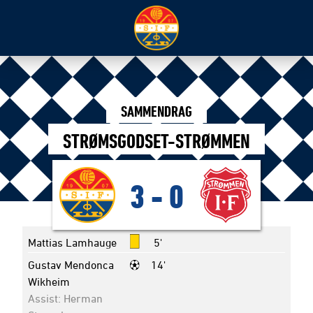
SAMMENDRAG
STRØMSGODSET-STRØMMEN
3
-
0
Mattias Lamhauge
5'
Gustav Mendonca
14'
Wikheim
Assist: Herman