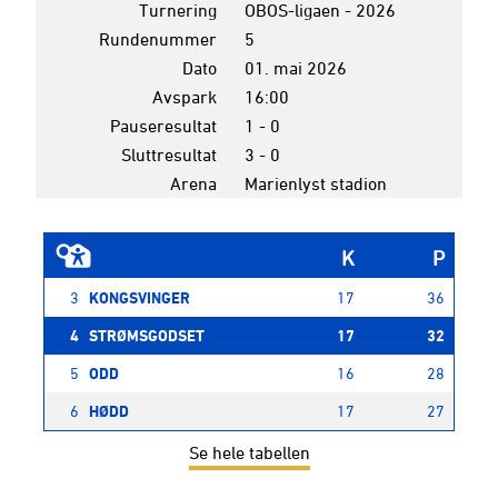
Turnering
OBOS-ligaen - 2026
Rundenummer
5
Dato
01. mai 2026
Avspark
16:00
Pauseresultat
1 - 0
Sluttresultat
3 - 0
Arena
Marienlyst stadion
K
P
3
KONGSVINGER
17
36
4
STRØMSGODSET
17
32
5
ODD
16
28
6
HØDD
17
27
Se hele tabellen