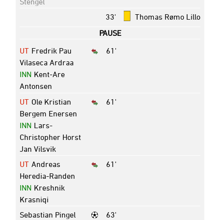
Stengel
33'
Thomas Rømo Lillo
PAUSE
UT
Fredrik Pau
61'
Vilaseca Ardraa
INN
Kent-Are
Antonsen
UT
Ole Kristian
61'
Bergem Enersen
INN
Lars-
Christopher Horst
Jan Vilsvik
UT
Andreas
61'
Heredia-Randen
INN
Kreshnik
Krasniqi
Sebastian Pingel
63'