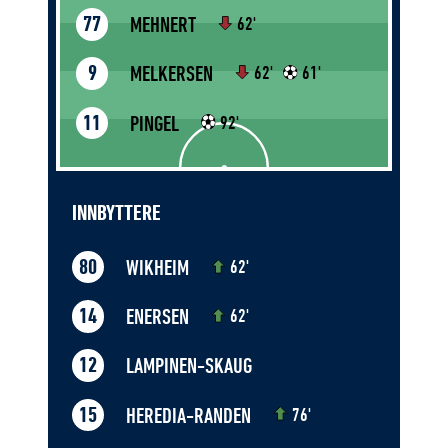
MEHNERT
77
62'
MELKERSEN
9
62'
61'
PINGEL
11
92'
INNBYTTERE
WIKHEIM
80
62'
ENERSEN
14
62'
LAMPINEN-SKAUG
12
HEREDIA-RANDEN
15
76'