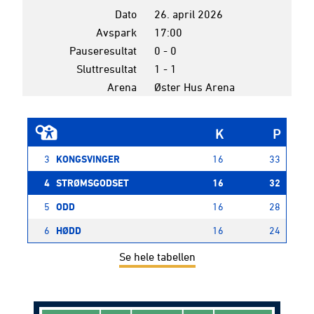
Dato
26. april 2026
Avspark
17:00
Pauseresultat
0 - 0
Sluttresultat
1 - 1
Arena
Øster Hus Arena
K
P
3
KONGSVINGER
16
33
4
STRØMSGODSET
16
32
5
ODD
16
28
6
HØDD
16
24
Se hele tabellen