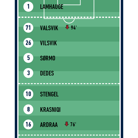
LAMHAUGE
1
VALSVIK
71
94'
VILSVIK
26
SØRMO
5
DEDES
3
STENGEL
10
KRASNIQI
8
ARDRAA
16
76'