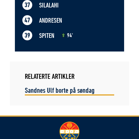
SILALAHI
37
ANDRESEN
47
SPITEN
39
94'
RELATERTE ARTIKLER
Sandnes Ulf borte på søndag