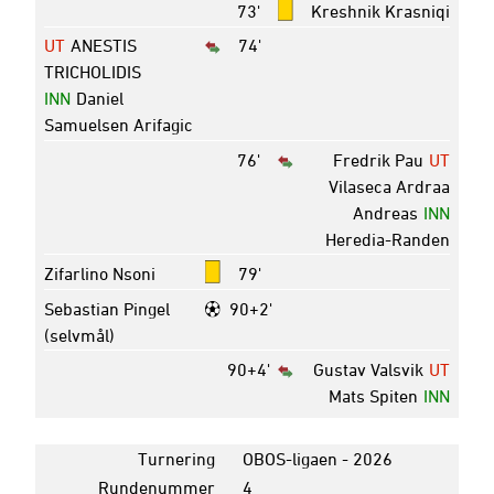
73'
Kreshnik Krasniqi
UT
ANESTIS
74'
TRICHOLIDIS
INN
Daniel
Samuelsen Arifagic
76'
Fredrik Pau
UT
Vilaseca Ardraa
Andreas
INN
Heredia-Randen
Zifarlino Nsoni
79'
Sebastian Pingel
90+2'
(selvmål)
90+4'
Gustav Valsvik
UT
Mats Spiten
INN
Turnering
OBOS-ligaen - 2026
Rundenummer
4