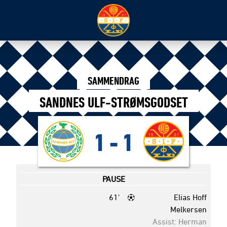
SAMMENDRAG
SANDNES ULF-STRØMSGODSET
1
-
1
PAUSE
61'
Elias Hoff
Melkersen
Assist: Herman