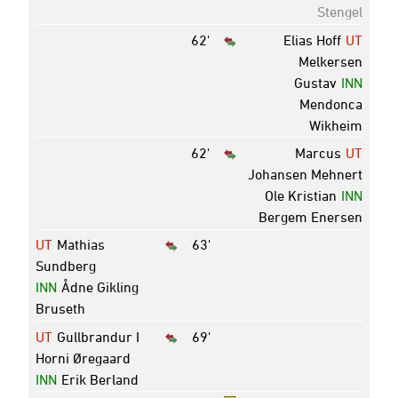
Stengel
62'
Elias Hoff
UT
Melkersen
Gustav
INN
Mendonca
Wikheim
62'
Marcus
UT
Johansen Mehnert
Ole Kristian
INN
Bergem Enersen
UT
Mathias
63'
Sundberg
INN
Ådne Gikling
Bruseth
UT
Gullbrandur I
69'
Horni Øregaard
INN
Erik Berland