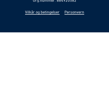
Org.nummer: 884920582
Vilkår og betingelser
Personvern