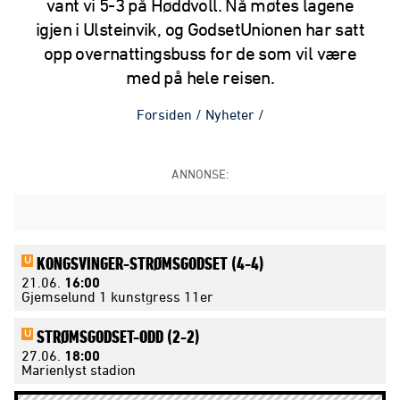
vant vi 5-3 på Høddvoll. Nå møtes lagene
igjen i Ulsteinvik, og GodsetUnionen har satt
opp overnattingsbuss for de som vil være
med på hele reisen.
Forsiden
/
Nyheter
/
ANNONSE:
KONGSVINGER-
STRØMSGODSET
(4-4)
U
21.06.
16:00
Gjemselund 1 kunstgress 11er
STRØMSGODSET-
ODD
(2-2)
U
27.06.
18:00
Marienlyst stadion