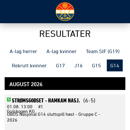
RESULTATER
A-lag herrer
A-lag kvinner
Team SIF (G19)
Rekrutt kvinner
G17
J16
G15
G14
AUGUST 2026
STRØMSGODSET -
HAMKAM NASJ.
(6-5)
S
01.08.
13:00
#1
Gulskogen KG
OBOS Nasjonal G14 sluttspill høst - Gruppe C -
2026