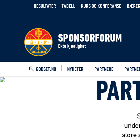
RESULTATER
TABELL
KURS OG KONFERANSE
BÆREK
SPONSORFORUM
Ekte kjærlighet
GODSET.NO
NYHETER
PARTNERE
PARTNE
PAR
unde
store 