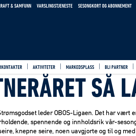
RAFT & SAMFUNN
VARSLINGSTJENESTE
SESONGKORT OG ABONNEMENT
RKONTAKTER
AKTIVITETER
MARKEDSPLASS
BLI PARTNER
TNERÅRET SÅ L
Strømsgodset leder OBOS-Ligaen. Det har vært e
rholdende, spennende og innholdsrik vår-seson
seire, knepne seire, noen uavgjorte og til og med 