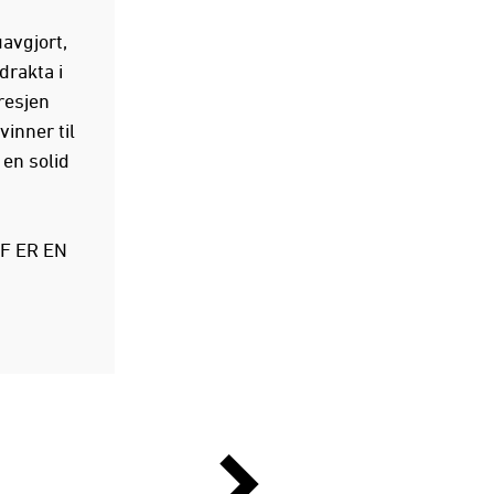
avgjort,
drakta i
resjen
inner til
 en solid
F ER EN