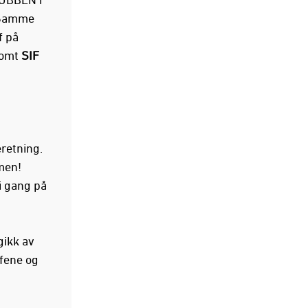
 Samme
f på
somt
SIF
eretning.
men!
i gang på
gikk av
ffene og