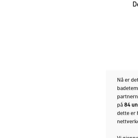
De
Nå er de
badetemp
partnern
på
84 uni
dette er 
nettverke
Vi gjenn