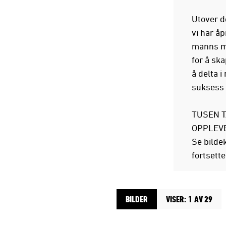
Utover de
vi har åp
manns mi
for å sk
å delta i
suksess 
TUSEN T
OPPLEVE
Se bildek
fortsette
BILDER
VISER: 1 AV 29