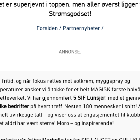
t er superjevnt i toppen, men aller øverst ligger 
Strømsgodset!
Forsiden
/
Partnernyheter
/
ANNONSE:
t fritid, og når fokus rettes mot solkrem, myggspray og
eraturer ønsker vi å takke for et helt MAGISK første halvå
etteverket. Vi har gjennomført
5 SIF Lunsjer
, med et gjenn
ke bedrifter
på hvert treff. Nesten 180 mennesker i snitt! A
helt uvirkelige tall – og viser oss at engasjementet til klubb
t aldri har vært større! Moro – og inspirerende!
omførte vår årlige
Marbella
tur for SIF LAUGET og GULLKL