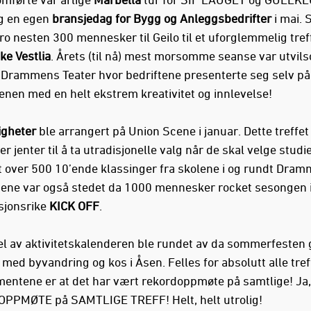
og en egen
bransjedag for Bygg og Anleggsbedrifter
i mai.
o nesten 300 mennesker til Geilo til et uforglemmelig tref
ke Vestlia
. Årets (til nå) mest morsomme seanse var utvil
Drammens Teater hvor bedriftene presenterte seg selv på
enen med en helt ekstrem kreativitet og innlevelse!
igheter
ble arrangert på Union Scene i januar. Dette treffet
r jenter til å ta utradisjonelle valg når de skal velge studi
t over 500 10’ende klassinger fra skolene i og rundt Dram
ene var også stedet da 1000 mennesker rocket sesongen 
isjonsrike
KICK OFF
.
el av aktivitetskalenderen ble rundet av da sommerfesten 
 med byvandring og kos i Åsen. Felles for absolutt alle tre
entene er at det har vært rekordoppmøte på samtlige! Ja,
PPMØTE på SAMTLIGE TREFF! Helt, helt utrolig!