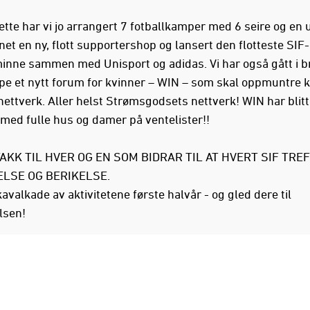
tte har vi jo arrangert 7 fotballkamper med 6 seire og en u
net en ny, flott supportershop og lansert den flotteste SIF-
nne sammen med Unisport og adidas. Vi har også gått i b
ape et nytt forum for kvinner – WIN – som skal oppmuntre kv
 nettverk. Aller helst Strømsgodsets nettverk! WIN har blitt
med fulle hus og damer på ventelister!!
AKK TIL HVER OG EN SOM BIDRAR TIL AT HVERT SIF TREF
LSE OG BERIKELSE.
avalkade av aktivitetene første halvår - og gled dere til
lsen!