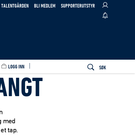
TALENTGÅRDEN
BLI MEDLEM
SUPPORTERUTSTYR
LOGG INN
SØK
ANGT
n
g med
et tap.