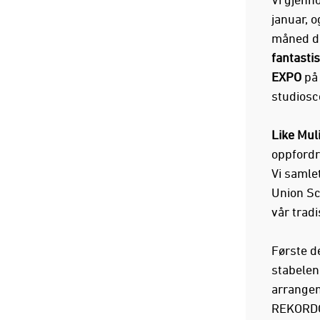
januar, 
måned dr
fantastis
EXPO
på 
studiosc
Like Mul
oppfordre
Vi samle
Union Sc
vår trad
Første d
stabelen
arrangem
REKORDO