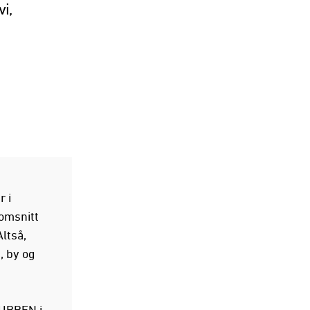
vi,
r i
omsnitt
ltså,
, by og
UBBEN i