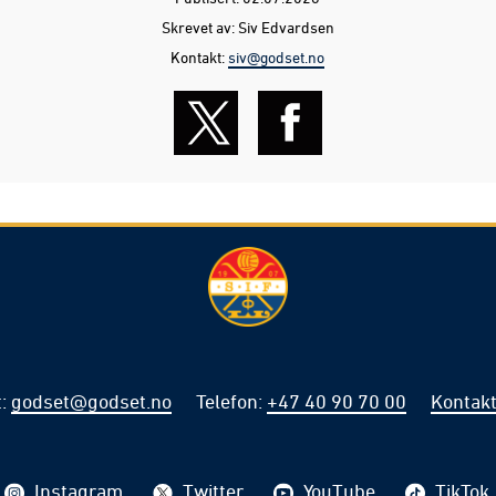
Skrevet av: Siv Edvardsen
Kontakt:
siv@godset.no
t
:
godset@godset.no
Telefon
:
+47 40 90 70 00
Kontakt
Instagram
Twitter
YouTube
TikTok