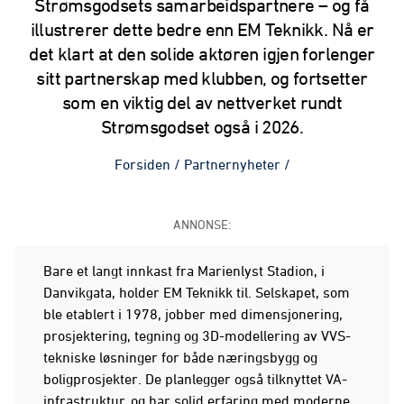
Strømsgodsets samarbeidspartnere – og få
illustrerer dette bedre enn EM Teknikk. Nå er
det klart at den solide aktøren igjen forlenger
sitt partnerskap med klubben, og fortsetter
som en viktig del av nettverket rundt
Strømsgodset også i 2026.
Forsiden
/
Partnernyheter
/
ANNONSE:
Bare et langt innkast fra Marienlyst Stadion, i
Danvikgata, holder EM Teknikk til. Selskapet, som
ble etablert i 1978, jobber med dimensjonering,
prosjektering, tegning og 3D-modellering av VVS-
tekniske løsninger for både næringsbygg og
boligprosjekter. De planlegger også tilknyttet VA-
infrastruktur, og har solid erfaring med moderne